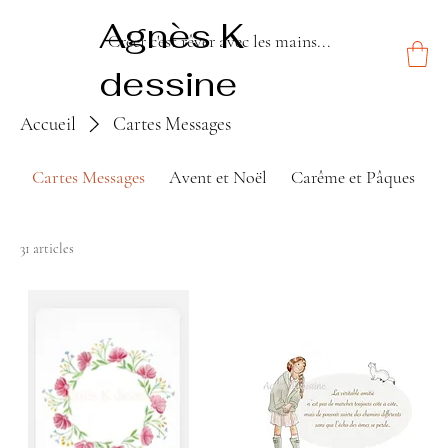
Agnès K
Créer c'est rêver avec les mains...
dessine
Accueil
Cartes Messages
Cartes Messages
Avent et Noël
Carême et Pâques
P
31 articles