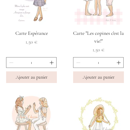
Carte Espérance
Carte "Les copines c'est la
vie!"
Prix
1,50 €
Prix
1,50 €
Ajouter au panier
Ajouter au panier