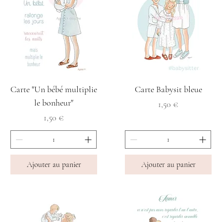
Carte "Un bébé multiplie
Carte Babysit bleue
le bonheur"
Prix
1,50 €
Prix
1,50 €
Ajouter au panier
Ajouter au panier