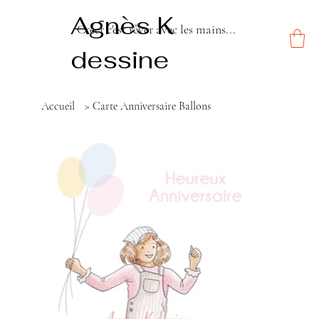
Agnès K
Créer c'est rêver avec les mains...
dessine
Accueil
>
Carte Anniversaire Ballons