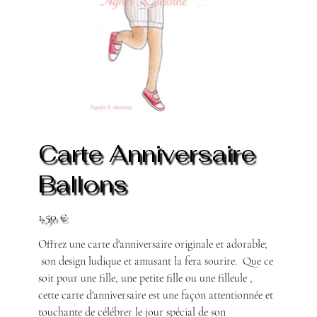
Carte Anniversaire
Ballons
Prix
1,50 €
Offrez une carte d'anniversaire originale et adorable;
son design ludique et amusant la fera sourire. Que ce
soit pour une fille, une petite fille ou une filleule ,
cette carte d'anniversaire est une façon attentionnée et
touchante de célébrer le jour spécial de son