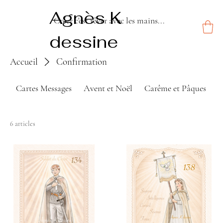
Agnès K
Créer c'est rêver avec les mains...
dessine
Accueil
Confirmation
Cartes Messages
Avent et Noël
Carême et Pâques
P
6 articles