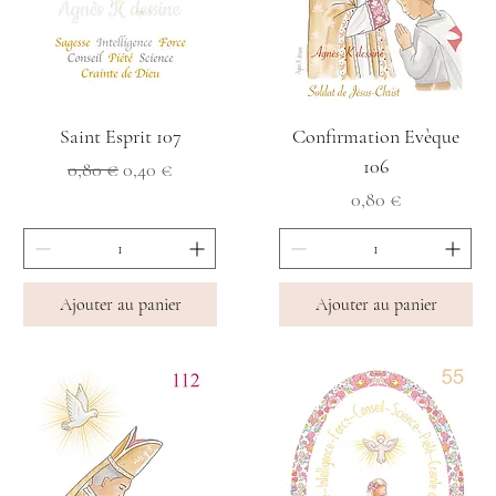
Saint Esprit 107
Confirmation Evèque
106
Prix original
Prix promotionnel
0,80 €
0,40 €
Prix
0,80 €
Ajouter au panier
Ajouter au panier