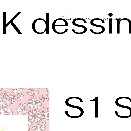
K dessi
Créer c'est rêver avec les mains...
S1 S