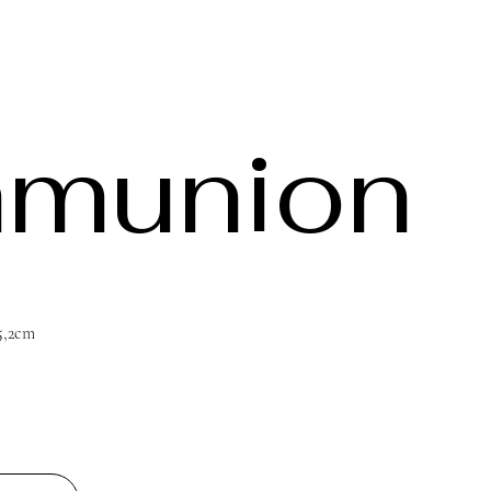
munion
15,2cm