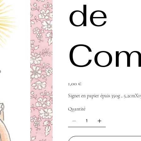
de
Com
Prix
1,00 €
Signet en papier épais 350g , 5,2cmX
Quantité