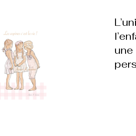
L’un
l’en
une 
pers