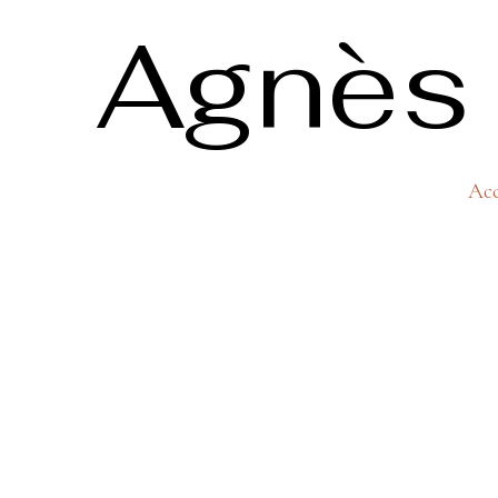
Agnès 
Acc