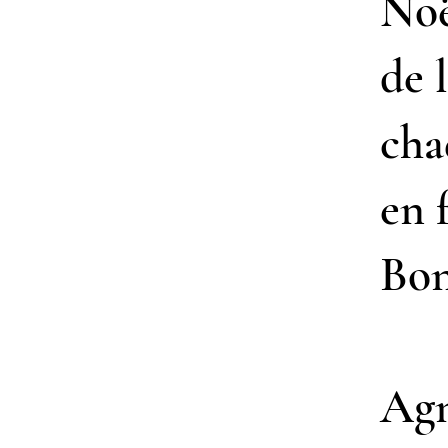
Noë
de 
cha
en 
Bon
Ag