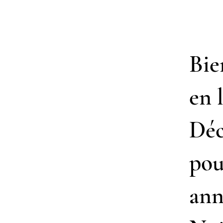
Bie
en 
Déc
pou
ann