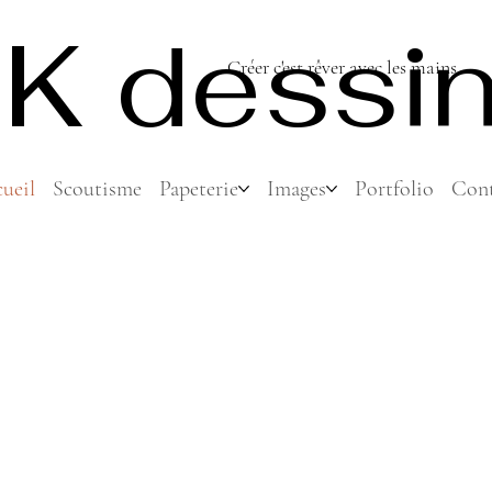
K dessi
Créer c'est rêver avec les mains...
ueil
Scoutisme
Papeterie
Images
Portfolio
Cont