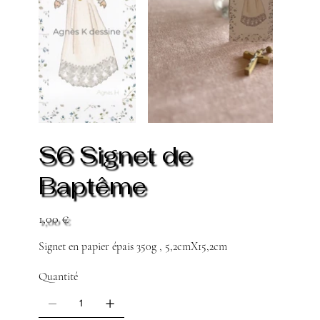
S6 Signet de
Baptême
Prix
1,00 €
Signet en papier épais 350g , 5,2cmX15,2cm
Quantité