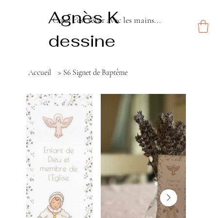
Agnès K
Créer c'est rêver avec les mains...
dessine
Accueil
>
S6 Signet de Baptême