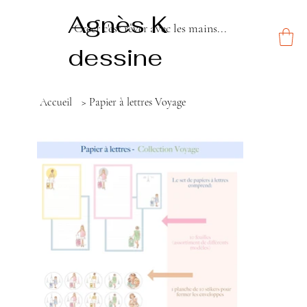
Agnès K
Créer c'est rêver avec les mains...
dessine
Accueil
>
Papier à lettres Voyage