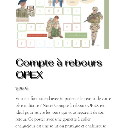
Compte à rebours
OPEX
Prix
7,00 €
Votre enfant attend avec impatience le retour de votre
père militaire ? Notre Compte à rebours OPEX est
idéal pour suivre les jours qui vous séparent de son
retour. Ce poster avec une gomette à coller
chaquejour est une solution pratique et chaleureuse