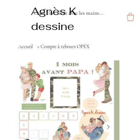
Agnès K
Créer c'est rêver avec les mains...
dessine
Accueil
>
Compte à rebours OPEX