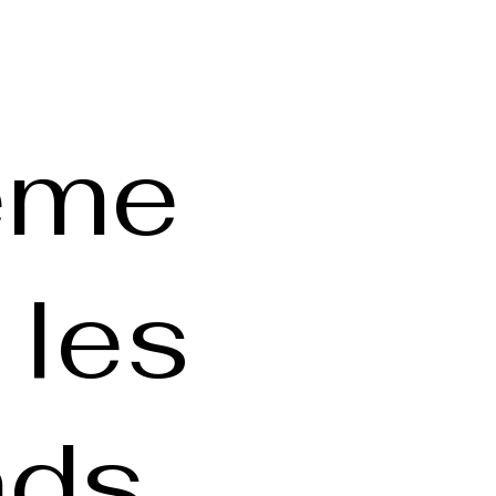
ême
 les
nds