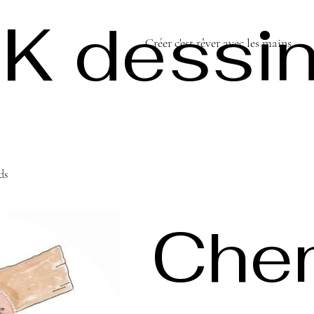
K dessi
Créer c'est rêver avec les mains...
ds
Che