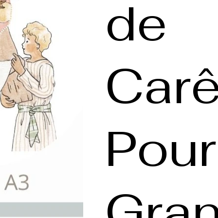
de
Car
Pour
Gra