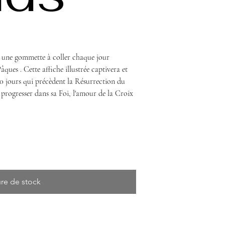
t une gommette à coller chaque jour
ques . Cette affiche illustrée captivera et
40 jours qui précèdent la Résurrection du
e progresser dans sa Foi, l'amour de la Croix
re de stock