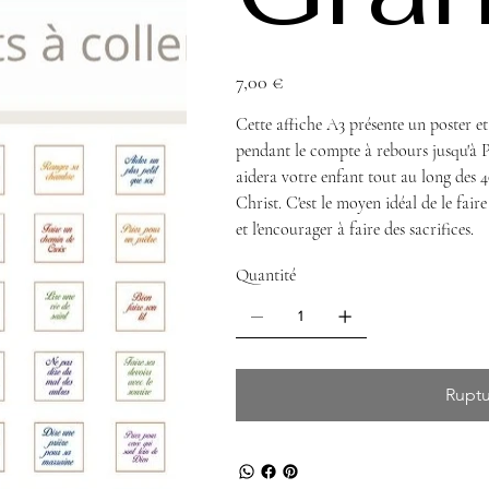
Prix
7,00 €
Cette affiche A3 présente un poster e
pendant le compte à rebours jusqu'à Pâ
aidera votre enfant tout au long des 
Christ. C'est le moyen idéal de le fair
et l'encourager à faire des sacrifices.
Quantité
Ruptu