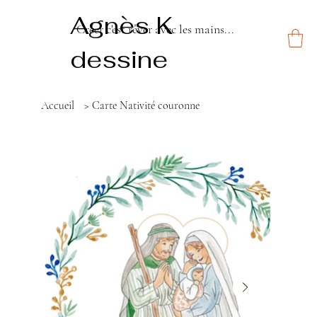
Agnès K
Créer c'est rêver avec les mains...
dessine
Accueil
>
Carte Nativité couronne