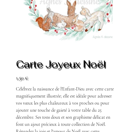
Carte Joyeux Noël
Prix
1,50 €
Célébrez la naissance de l'Enfant-Dieu avec cette carte
magnifiquement illustrée; elle est idéale pour adresser
vos vœux les plus chaleureux à vos proches ou pour
ajouter une touche de gaieté à votre table du 25
décembre. Ses tons doux et son graphisme délicat en
font un ajout précieux à toute collection de Noël.
Répandez la joie et l'amour de Noël avec cette