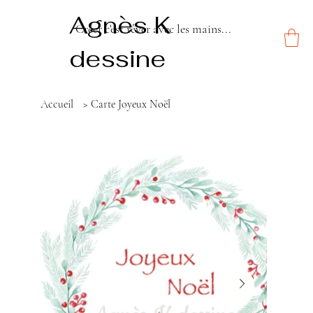
Agnès K
Créer c'est rêver avec les mains...
dessine
Accueil
>
Carte Joyeux Noël