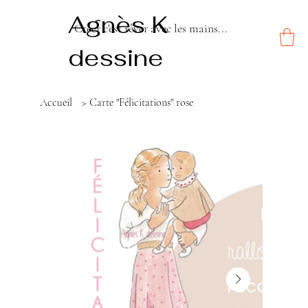
Agnès K
Créer c'est rêver avec les mains...
dessine
Accueil
>
Carte "Félicitations" rose