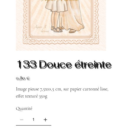
133 Douce étreinte
Prix
0,80 €
Image pieuse 7,5x10,5 cm, sur papier cartonné lisse,
effet texturé 350g
Quantité